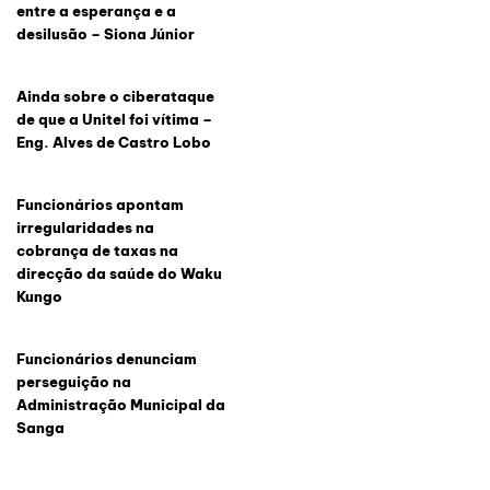
entre a esperança e a
desilusão – Siona Júnior
Ainda sobre o ciberataque
de que a Unitel foi vítima –
Eng. Alves de Castro Lobo
Funcionários apontam
irregularidades na
cobrança de taxas na
direcção da saúde do Waku
Kungo
Funcionários denunciam
perseguição na
Administração Municipal da
Sanga