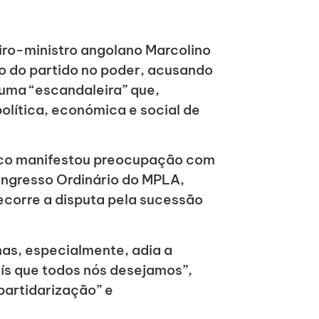
iro-ministro angolano Marcolino
io do partido no poder, acusando
 uma “escandaleira” que,
lítica, económica e social de
Moco manifestou preocupação com
ongresso Ordinário do MPLA,
ecorre a disputa pela sucessão
mas, especialmente, adia a
aís que todos nós desejamos”,
“partidarização” e