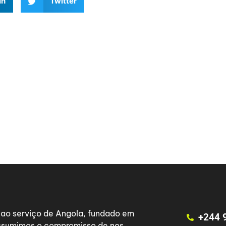
In
Twitter
a ao serviço de Angola, fundado em
+244 
 assumimos o compromisso de nos