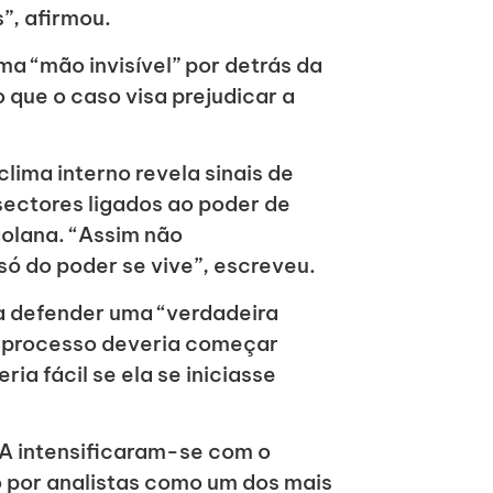
s”, afirmou.
ma “mão invisível” por detrás da
 que o caso visa prejudicar a
lima interno revela sinais de
sectores ligados ao poder de
golana. “Assim não
só do poder se vive”, escreveu.
a defender uma “verdadeira
e processo deveria começar
ia fácil se ela se iniciasse
LA intensificaram-se com o
o por analistas como um dos mais