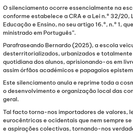
O silenciamento ocorre essencialmente na es
conforme estabelece a CRA e a Lei n.º 32/20, 
Educação e Ensino, no seu artigo 16.º, n.º 1, q
ministrado em Português”.
Parafraseando Bernardo (2025), a escola veic
desterritorializados, urbanizados e totalmente 
quotidiana dos alunos, aprisionando-os em livr
assim órfãos académicos e papagaios epistem
Este silenciamento anula e reprime toda a cosm
o desenvolvimento e organização local das co
geral.
Tal facto torna-nos importadores de valores, l
eurocêntricas e ocidentais que nem sempre se
e aspirações colectivas, tornando-nos verdad