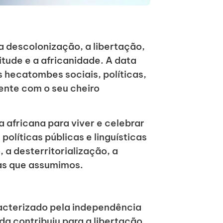
 a descolonização, a libertação,
itude e a africanidade. A data
s hecatombes sociais, políticas,
ente com o seu cheiro
 africana para viver e celebrar
políticas públicas e linguísticas
a desterritorialização, a
as que assumimos.
racterizado pela independência
da contribuiu para a libertação