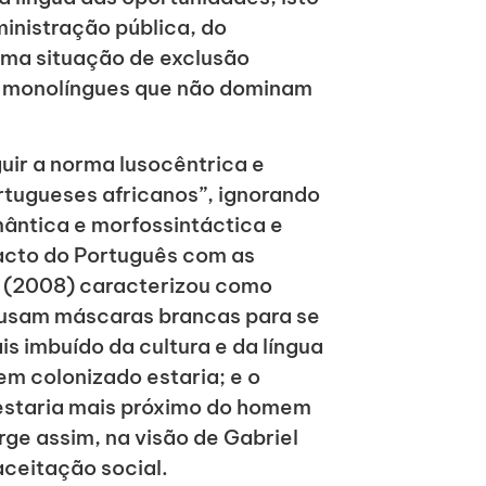
ministração pública, do
uma situação de exclusão
es monolíngues que não dominam
uir a norma lusocêntrica e
ortugueses africanos”, ignorando
emântica e morfossintáctica e
ntacto do Português com as
n (2008) caracterizou como
 usam máscaras brancas para se
s imbuído da cultura e da língua
em colonizado estaria; e o
 estaria mais próximo do homem
ge assim, na visão de Gabriel
ceitação social.