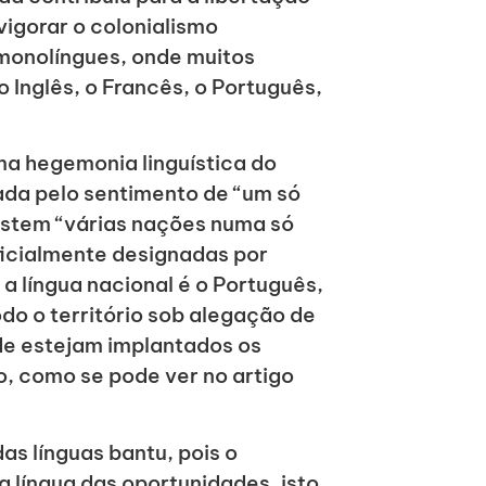
 vigorar o colonialismo
 monolíngues, onde muitos
 Inglês, o Francês, o Português,
uma hegemonia linguística do
ada pelo sentimento de “um só
istem “várias nações numa só
ficialmente designadas por
a língua nacional é o Português,
odo o território sob alegação de
de estejam implantados os
o, como se pode ver no artigo
as línguas bantu, pois o
 a língua das oportunidades, isto