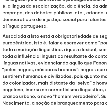
é, a língua da escolarização, da ciência, da ad
emprego, dos debates públicos, etc., criando 
democrática e de injustiça social para falant
a língua portuguesa.
Associada a isto está a obrigatoriedade de seg
eurocêntrica, isto é, falar e escrever como “p
toda a variação linguística, riqueza lexical, s
toda a influência linguística resultante do co
línguas nativas, evidenciando aquilo que Fano
“peles negras, máscaras brancas”: negros que
sentirem humanos e civilizados, pois quanto mai
do colonizador, mais distante da “selva” o hom
angolano, imerso no normativismo linguístico,
branco urbano, o novo “homem verdadeiro”. Sur
Nascimento, a noção de branqueamento para a