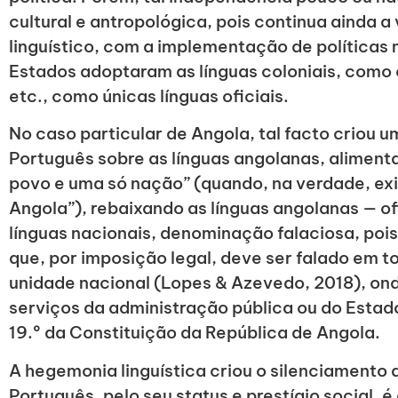
cultural e antropológica, pois continua ainda a
linguístico, com a implementação de políticas
Estados adoptaram as línguas coloniais, como o
etc., como únicas línguas oficiais.
No caso particular de Angola, tal facto criou 
Português sobre as línguas angolanas, aliment
povo e uma só nação” (quando, na verdade, ex
Angola”), rebaixando as línguas angolanas — o
línguas nacionais, denominação falaciosa, pois 
que, por imposição legal, deve ser falado em t
unidade nacional (Lopes & Azevedo, 2018), on
serviços da administração pública ou do Estad
19.º da Constituição da República de Angola.
A hegemonia linguística criou o silenciamento d
Português, pelo seu status e prestígio social, é