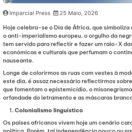
Imparcial Press
25 Maio, 2026
Hoje celebra-se o Dia de África, que simboliza
o anti-imperialismo europeu, o orgulho da negr
tem servido para reflectir e fazer um raio-X da
económicas e culturais que perfumam o contin
nauseante.
Longe de colorirmos as ruas com vestes à moda
este dia, é assaz necessário reflectirmos sobre 
que fomentam o epistemicídio, o misonegrismo, 
orfandade do letramento e as máscaras branc
Colonialismo linguístico
Os países africanos vivem hoje um cenário ca
política. Porém, tal independência pouco ou na