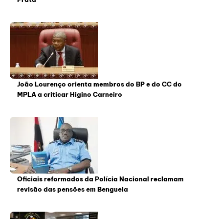
João Lourenço orienta membros do BP e do CC do
MPLA a criticar Higino Carneiro
Oficiais reformados da Polícia Nacional reclamam
revisão das pensões em Benguela