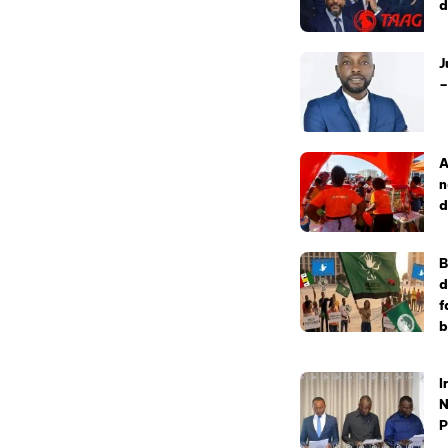
d
J
–
A
n
d
B
d
f
b
I
N
P