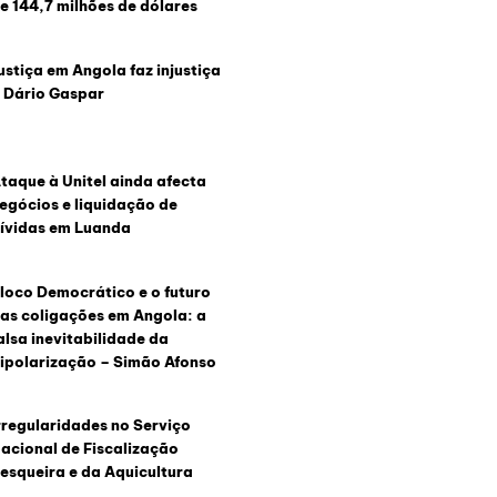
e 144,7 milhões de dólares
ustiça em Angola faz injustiça
 Dário Gaspar
taque à Unitel ainda afecta
egócios e liquidação de
ívidas em Luanda
loco Democrático e o futuro
as coligações em Angola: a
alsa inevitabilidade da
ipolarização – Simão Afonso
rregularidades no Serviço
acional de Fiscalização
esqueira e da Aquicultura