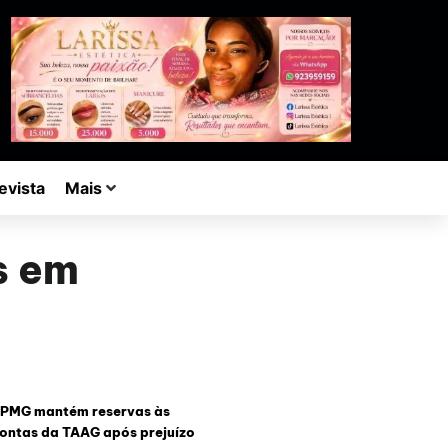
evista
Mais
s em
PMG mantém reservas às
ontas da TAAG após prejuízo