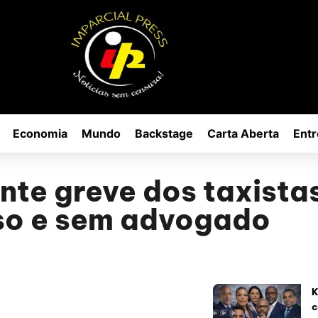
Economia
Mundo
Backstage
Carta Aberta
Entr
ante greve dos taxista
so e sem advogado
K
c