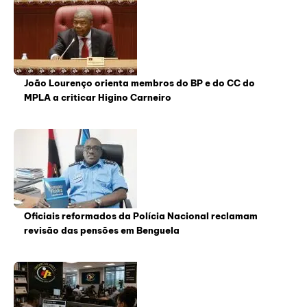
João Lourenço orienta membros do BP e do CC do
MPLA a criticar Higino Carneiro
Oficiais reformados da Polícia Nacional reclamam
revisão das pensões em Benguela