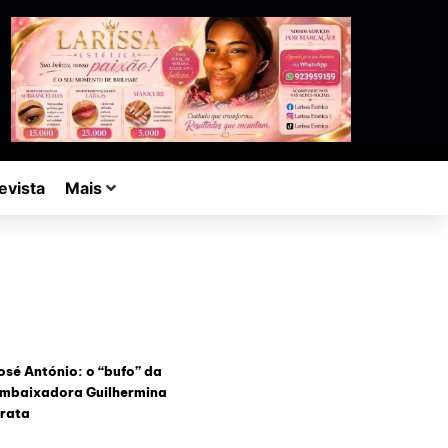
evista
Mais
osé António: o “bufo” da
mbaixadora Guilhermina
rata