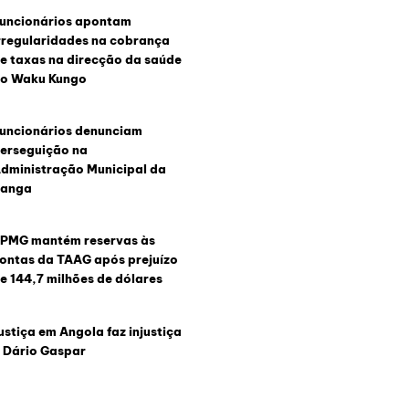
uncionários apontam
rregularidades na cobrança
e taxas na direcção da saúde
o Waku Kungo
uncionários denunciam
erseguição na
dministração Municipal da
anga
PMG mantém reservas às
ontas da TAAG após prejuízo
e 144,7 milhões de dólares
ustiça em Angola faz injustiça
 Dário Gaspar