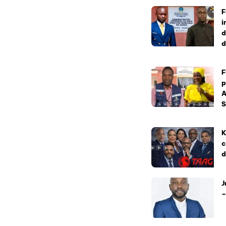
F
i
d
d
F
p
A
S
K
c
d
J
–