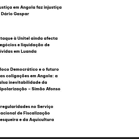
ustiça em Angola faz injustiça
 Dário Gaspar
taque à Unitel ainda afecta
egócios e liquidação de
ívidas em Luanda
loco Democrático e o futuro
as coligações em Angola: a
alsa inevitabilidade da
ipolarização – Simão Afonso
rregularidades no Serviço
acional de Fiscalização
esqueira e da Aquicultura