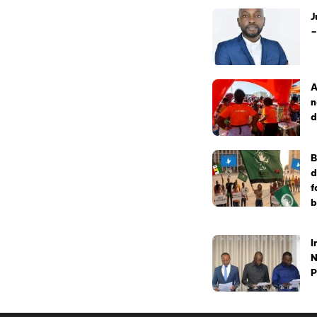
J
–
A
n
d
B
d
f
b
I
N
P