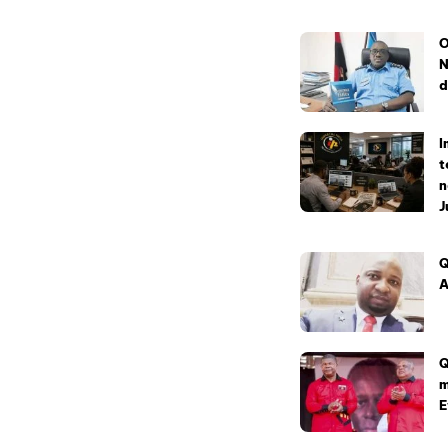
O
N
d
I
t
n
J
Q
A
Q
m
E