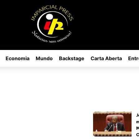
Economia
Mundo
Backstage
Carta Aberta
Entr
J
m
M
C