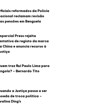
ficiais reformados da Polícia
acional reclamam revisão
as pensões em Benguela
mparcial Press rejeita
entativa de registo da marca
a China e anuncia recurso à
ustiça
uem traz Rui Paulo Lima para
ngola? – Bernardo Tito
uando a Justiça passa a ser
oeda de troca política –
valina Ding’s