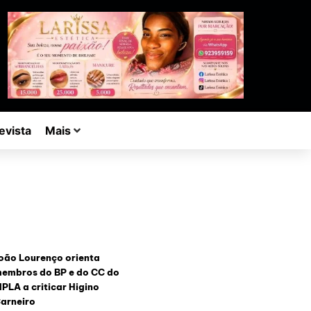
evista
Mais
oão Lourenço orienta
embros do BP e do CC do
PLA a criticar Higino
arneiro