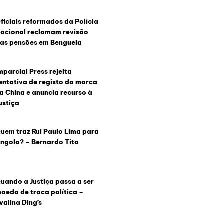
ficiais reformados da Polícia
acional reclamam revisão
as pensões em Benguela
mparcial Press rejeita
entativa de registo da marca
a China e anuncia recurso à
ustiça
uem traz Rui Paulo Lima para
ngola? – Bernardo Tito
uando a Justiça passa a ser
oeda de troca política –
valina Ding’s