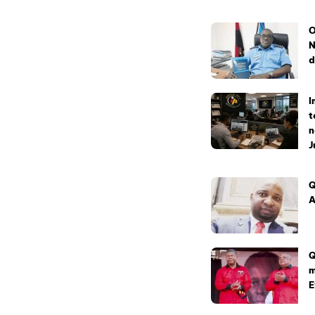
O
N
d
I
t
n
J
Q
A
Q
m
E