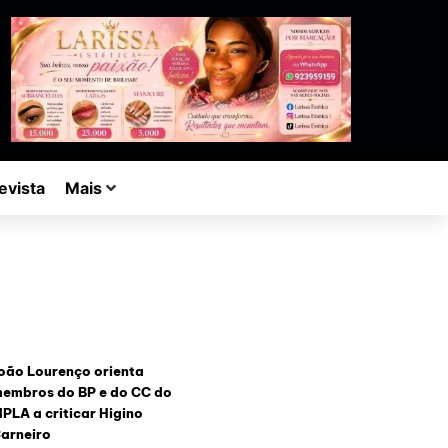
evista
Mais
oão Lourenço orienta
embros do BP e do CC do
PLA a criticar Higino
arneiro