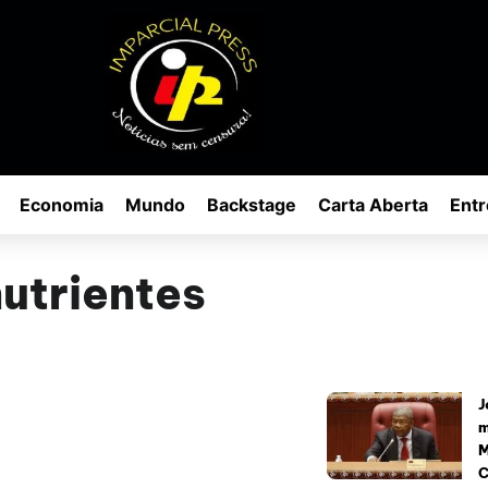
Economia
Mundo
Backstage
Carta Aberta
Entr
nutrientes
J
m
M
C