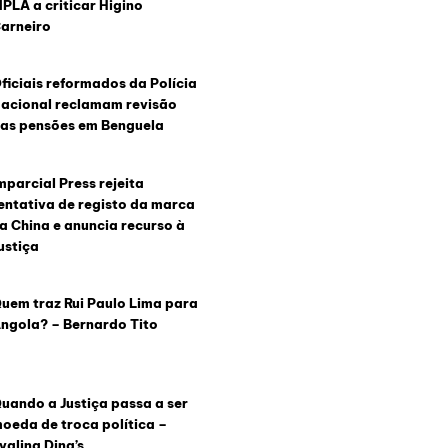
PLA a criticar Higino
arneiro
ficiais reformados da Polícia
acional reclamam revisão
as pensões em Benguela
mparcial Press rejeita
entativa de registo da marca
a China e anuncia recurso à
ustiça
uem traz Rui Paulo Lima para
ngola? – Bernardo Tito
uando a Justiça passa a ser
oeda de troca política –
valina Ding’s