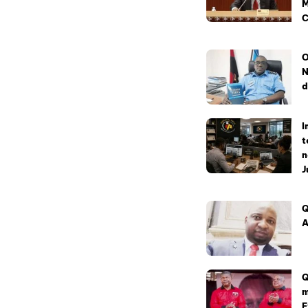
M
C
O
N
d
I
t
n
J
Q
A
Q
m
E