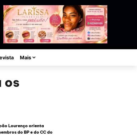
evista
Mais
 os
oão Lourenço orienta
embros do BP e do CC do