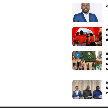
J
–
A
n
d
B
d
f
b
I
N
P