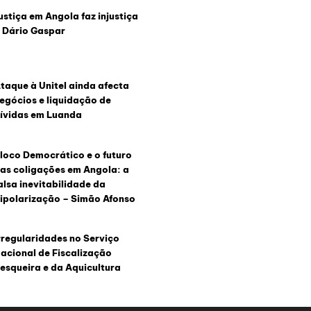
ustiça em Angola faz injustiça
 Dário Gaspar
taque à Unitel ainda afecta
egócios e liquidação de
ívidas em Luanda
loco Democrático e o futuro
as coligações em Angola: a
alsa inevitabilidade da
ipolarização – Simão Afonso
rregularidades no Serviço
acional de Fiscalização
esqueira e da Aquicultura