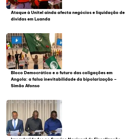
Ataque à Unitel ainda afecta negócios e liquidação de
dívidas em Luanda
Bloco Democrático e o futuro das coligações em
Angola: a falsa inevitabilidade da bipolarização –
Simão Afonso