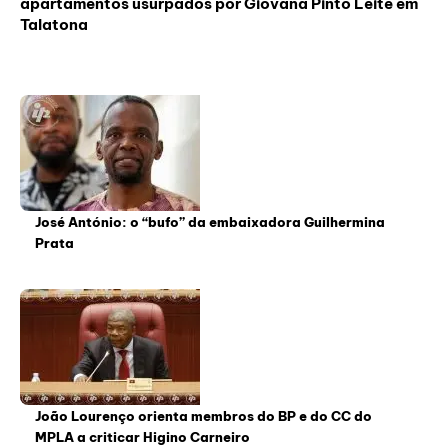
apartamentos usurpados por Giovana Pinto Leite em
Talatona
José António: o “bufo” da embaixadora Guilhermina
Prata
João Lourenço orienta membros do BP e do CC do
MPLA a criticar Higino Carneiro