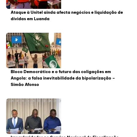
Ataque à Unitel ainda afecta negócios e liquidação de
dívidas em Luanda
Bloco Democrático e o futuro das coligações em
Angola: a falsa inevitabilidade da bipolarização –
Simão Afonso