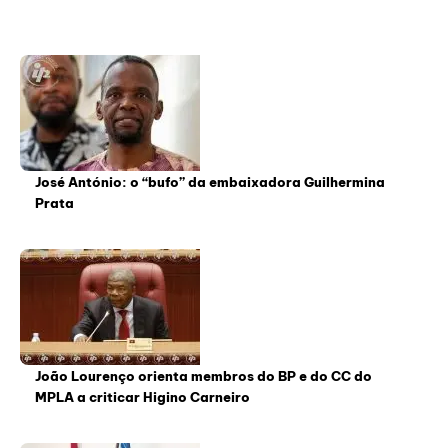
José António: o “bufo” da embaixadora Guilhermina
Prata
João Lourenço orienta membros do BP e do CC do
MPLA a criticar Higino Carneiro