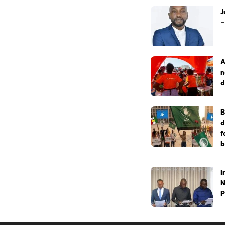
J
–
A
n
d
B
d
f
b
I
N
P