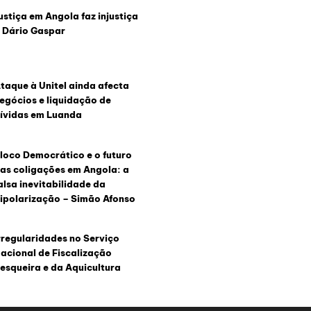
ustiça em Angola faz injustiça
 Dário Gaspar
taque à Unitel ainda afecta
egócios e liquidação de
ívidas em Luanda
loco Democrático e o futuro
as coligações em Angola: a
alsa inevitabilidade da
ipolarização – Simão Afonso
rregularidades no Serviço
acional de Fiscalização
esqueira e da Aquicultura