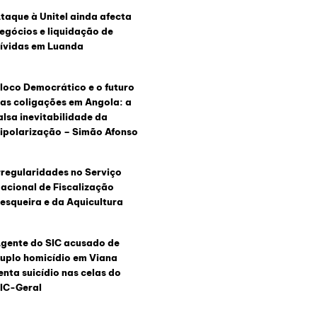
taque à Unitel ainda afecta
egócios e liquidação de
ívidas em Luanda
loco Democrático e o futuro
as coligações em Angola: a
alsa inevitabilidade da
ipolarização – Simão Afonso
rregularidades no Serviço
acional de Fiscalização
esqueira e da Aquicultura
gente do SIC acusado de
uplo homicídio em Viana
enta suicídio nas celas do
IC-Geral