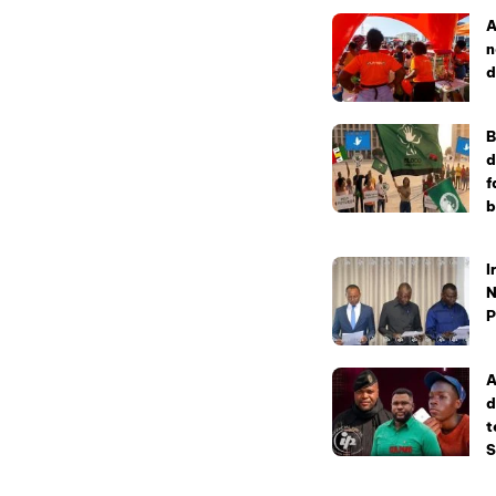
A
n
d
B
d
f
b
I
N
P
A
d
t
S