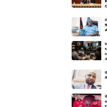
M
C
O
N
d
I
t
n
J
Q
A
Q
m
E