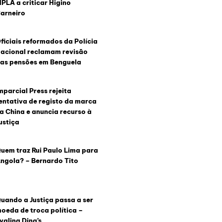
PLA a criticar Higino
arneiro
ficiais reformados da Polícia
acional reclamam revisão
as pensões em Benguela
mparcial Press rejeita
entativa de registo da marca
a China e anuncia recurso à
ustiça
uem traz Rui Paulo Lima para
ngola? – Bernardo Tito
uando a Justiça passa a ser
oeda de troca política –
valina Ding’s