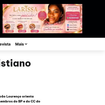
evista
Mais
istiano
oão Lourenço orienta
embros do BP e do CC do