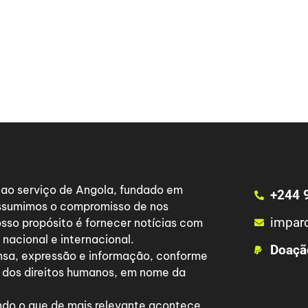
a ao serviço de Angola, fundado em
+244 
 assumimos o compromisso de nos
impar
osso propósito é fornecer notícias com
nacional e internacional.
Doaçã
nsa, expressão e informação, conforme
 dos direitos humanos, em nome da
do o que de mais relevante acontece