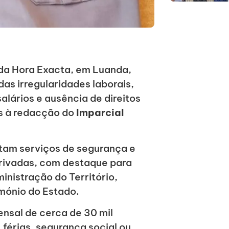
da Hora Exacta, em Luanda,
s irregularidades laborais,
lários e ausência de direitos
s à redacção do
Imparcial
stam serviços de segurança e
 privadas, com destaque para
inistração do Território,
imónio do Estado.
ensal de cerca de 30 mil
férias, segurança social ou