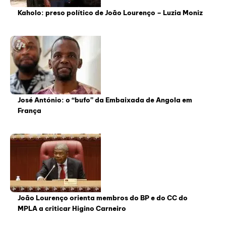
Kaholo: preso político de João Lourenço – Luzia Moniz
José António: o “bufo” da Embaixada de Angola em
França
João Lourenço orienta membros do BP e do CC do
MPLA a criticar Higino Carneiro