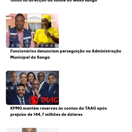
taxas na direcção da saúde do Waku Kungo
Funcionários denunciam perseguição na Administração
Municipal da Sanga
KPMG mantém reservas às contas da TAAG após
prejuízo de 144,7 milhões de dólares