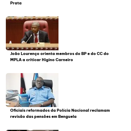
Prata
João Lourenço orienta membros do BP e do CC do
MPLA a criticar Higino Carneiro
Oficiais reformados da Polícia Nacional reclamam
revisão das pensões em Benguela