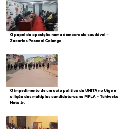
O papel da oposição numa democracia saudável –
Zacarias Pascoal Calungo
O impedimento de um acto político da UNITA no Uíge e
a lição das múltiplas candidaturas no MPLA – Tchiweka
Neto Jr.