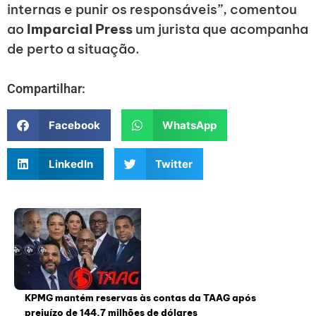
internas e punir os responsáveis”, comentou
ao
Imparcial Press
um jurista que acompanha
de perto a situação.
Compartilhar:
Facebook
WhatsApp
LinkedIn
Twitter
KPMG mantém reservas às contas da TAAG após
prejuízo de 144,7 milhões de dólares