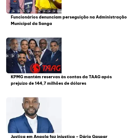
Funcionários denunciam perseguição na Administração
Municipal da Sanga
KPMG mantém reservas às contas da TAAG após
prejuízo de 144,7 milhões de dólares
Justiça em Angola faz injustiça – Dário Gaspar