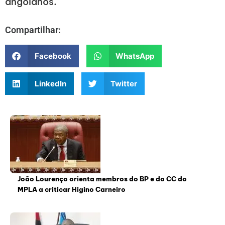
angolanos.
Compartilhar:
Facebook
WhatsApp
LinkedIn
Twitter
João Lourenço orienta membros do BP e do CC do
MPLA a criticar Higino Carneiro