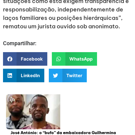
situações como esta exigem transparência e
responsabilização, independentemente de
laços familiares ou posições hierárquicas”,
rematou um jurista ouvido sob anonimato.
Compartilhar:
Facebook
WhatsApp
LinkedIn
Twitter
José António: o “bufo” da embaixadora Guilhermina