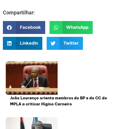
Compartilhar:
Facebook
WhatsApp
LinkedIn
Twitter
João Lourenço orienta membros do BP e do CC do
MPLA a criticar Higino Carneiro