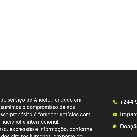
a ao serviço de Angola, fundado em
+244 
 assumimos o compromisso de nos
impar
osso propósito é fornecer notícias com
nacional e internacional.
Doaçã
nsa, expressão e informação, conforme
 dos direitos humanos, em nome da