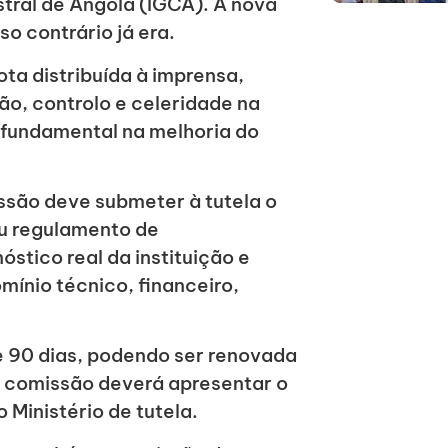
tral de Angola (IGCA). A nova
o contrário já era.
ta distribuída à imprensa,
ão, controlo e celeridade na
 fundamental na melhoria do
ssão deve submeter à tutela o
eu regulamento de
stico real da instituição e
mínio técnico, financeiro,
e 90 dias, podendo ser renovada
a comissão deverá apresentar o
 Ministério de tutela.