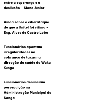
entre a esperança e a
desilusão – Siona Júnior
Ainda sobre o ciberataque
de que a Unitel foi vítima –
Eng. Alves de Castro Lobo
Funcionários apontam
irregularidades na
cobrança de taxas na
direcção da saúde do Waku
Kungo
Funcionários denunciam
perseguição na
Administração Municipal da
Sanga