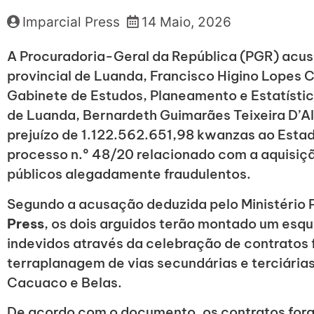
Imparcial Press
14 Maio, 2026
A Procuradoria-Geral da República (PGR) acus
provincial de Luanda, Francisco Higino Lopes C
Gabinete de Estudos, Planeamento e Estatístic
de Luanda, Bernardeth Guimarães Teixeira D’A
prejuízo de 1.122.562.651,98 kwanzas ao Esta
processo n.º 48/20 relacionado com a aquisiçã
públicos alegadamente fraudulentos.
Segundo a acusação deduzida pelo Ministério 
Press
, os dois arguidos terão montado um esq
indevidos através da celebração de contratos 
terraplanagem de vias secundárias e terciárias
Cacuaco e Belas.
De acordo com o documento, os contratos foram