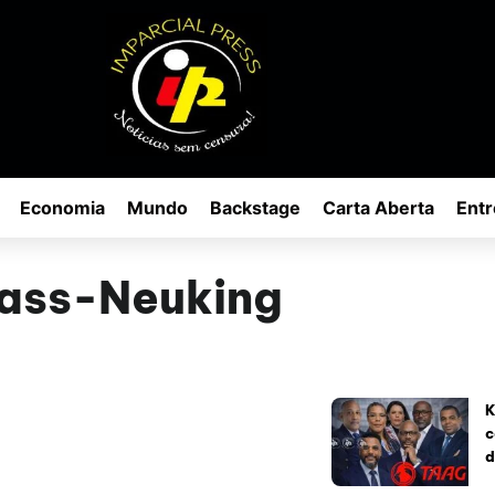
Economia
Mundo
Backstage
Carta Aberta
Entr
lass-Neuking
K
c
d