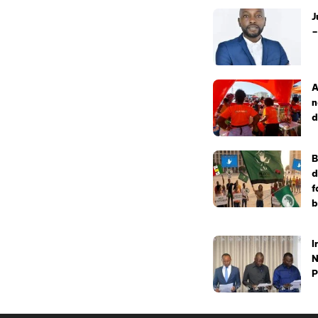
J
–
A
n
d
B
d
f
b
I
N
P