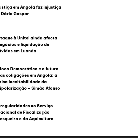
ustiça em Angola faz injustiça
 Dário Gaspar
taque à Unitel ainda afecta
egócios e liquidação de
ívidas em Luanda
loco Democrático e o futuro
as coligações em Angola: a
alsa inevitabilidade da
ipolarização – Simão Afonso
rregularidades no Serviço
acional de Fiscalização
esqueira e da Aquicultura