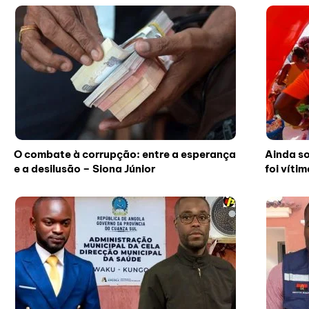
O combate à corrupção: entre a esperança
Ainda so
e a desilusão – Siona Júnior
foi víti