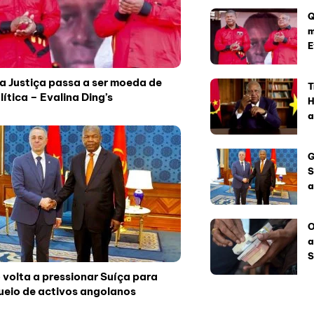
Q
m
E
 Justiça passa a ser moeda de
T
lítica – Evalina Ding’s
H
a
G
S
a
O
a
S
volta a pressionar Suíça para
ueio de activos angolanos