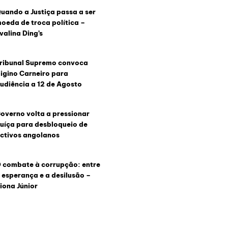
uando a Justiça passa a ser
oeda de troca política –
valina Ding’s
ribunal Supremo convoca
igino Carneiro para
udiência a 12 de Agosto
overno volta a pressionar
uíça para desbloqueio de
ctivos angolanos
 combate à corrupção: entre
 esperança e a desilusão –
iona Júnior