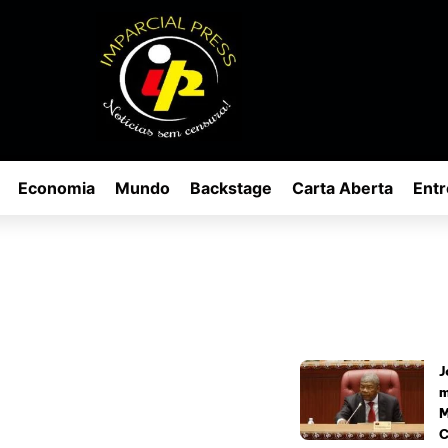
Economia
Mundo
Backstage
Carta Aberta
Entr
J
m
M
C