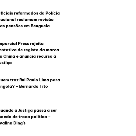
ficiais reformados da Polícia
acional reclamam revisão
as pensões em Benguela
mparcial Press rejeita
entativa de registo da marca
a China e anuncia recurso à
ustiça
uem traz Rui Paulo Lima para
ngola? – Bernardo Tito
uando a Justiça passa a ser
oeda de troca política –
valina Ding’s