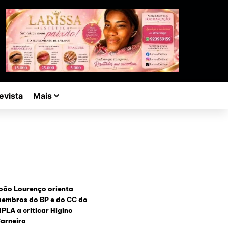
evista
Mais
oão Lourenço orienta
embros do BP e do CC do
PLA a criticar Higino
arneiro