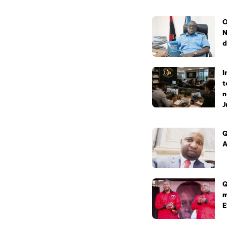
O
N
d
I
t
n
J
Q
A
Q
m
E