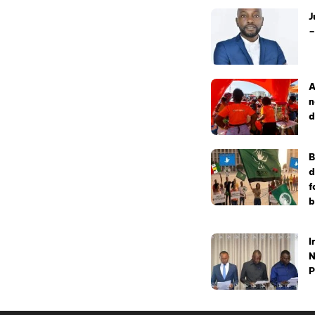
J
–
A
n
d
B
d
f
b
I
N
P