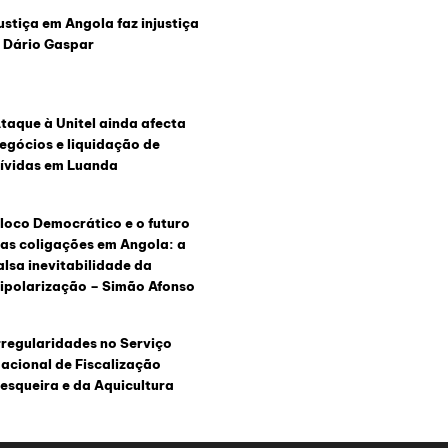
ustiça em Angola faz injustiça
 Dário Gaspar
taque à Unitel ainda afecta
egócios e liquidação de
ívidas em Luanda
loco Democrático e o futuro
as coligações em Angola: a
alsa inevitabilidade da
ipolarização – Simão Afonso
rregularidades no Serviço
acional de Fiscalização
esqueira e da Aquicultura