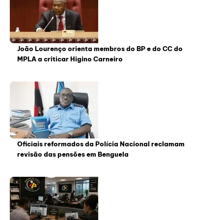
João Lourenço orienta membros do BP e do CC do
MPLA a criticar Higino Carneiro
Oficiais reformados da Polícia Nacional reclamam
revisão das pensões em Benguela