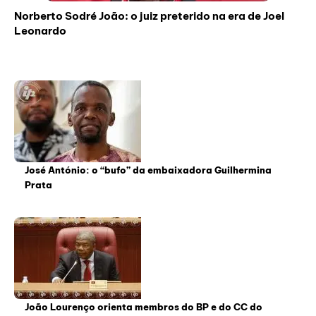
Norberto Sodré João: o juiz preterido na era de Joel
Leonardo
José António: o “bufo” da embaixadora Guilhermina
Prata
João Lourenço orienta membros do BP e do CC do