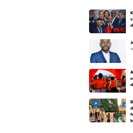
K
c
d
J
–
A
n
d
B
d
f
b