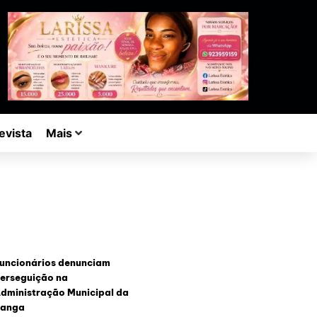
evista
Mais
uncionários denunciam
erseguição na
dministração Municipal da
anga