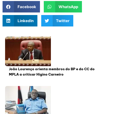
Facebook
WhatsApp
LinkedIn
Twitter
João Lourenço orienta membros do BP e do CC do
MPLA a criticar Higino Carneiro