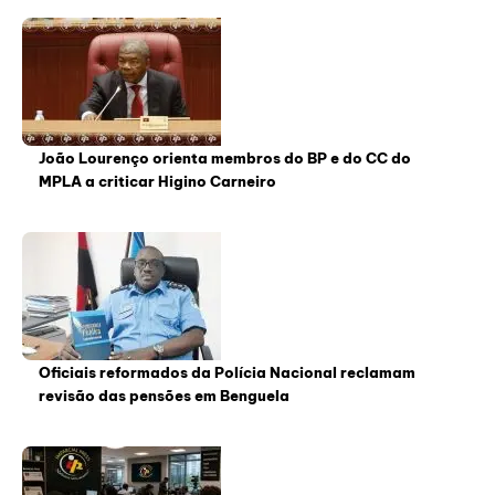
João Lourenço orienta membros do BP e do CC do
MPLA a criticar Higino Carneiro
Oficiais reformados da Polícia Nacional reclamam
revisão das pensões em Benguela