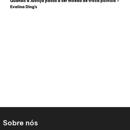
Quando a Justiça passa a ser moeda de troca política –
Evalina Ding’s
Sobre nós