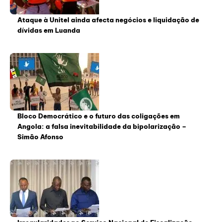
Ataque à Unitel ainda afecta negócios e liquidação de
dívidas em Luanda
Bloco Democrático e o futuro das coligações em
Angola: a falsa inevitabilidade da bipolarização –
Simão Afonso