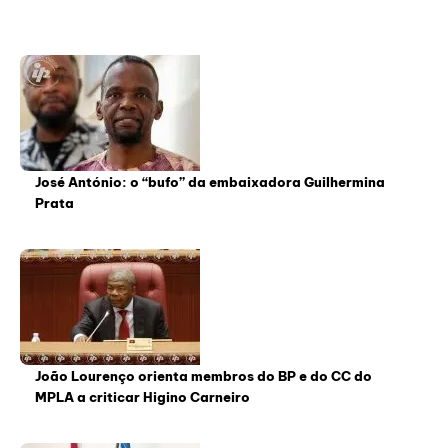
José António: o “bufo” da embaixadora Guilhermina
Prata
João Lourenço orienta membros do BP e do CC do
MPLA a criticar Higino Carneiro