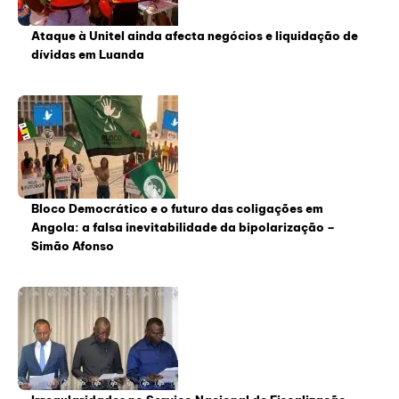
Ataque à Unitel ainda afecta negócios e liquidação de
dívidas em Luanda
Bloco Democrático e o futuro das coligações em
Angola: a falsa inevitabilidade da bipolarização –
Simão Afonso