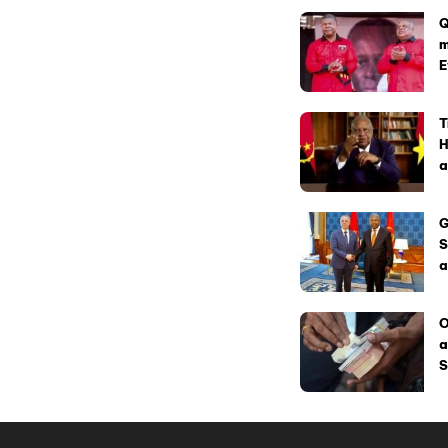
Q
m
E
T
H
a
G
S
a
O
a
S