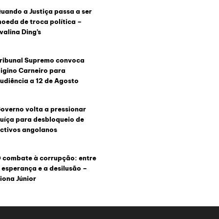
uando a Justiça passa a ser
oeda de troca política –
valina Ding’s
ribunal Supremo convoca
igino Carneiro para
udiência a 12 de Agosto
overno volta a pressionar
uíça para desbloqueio de
ctivos angolanos
 combate à corrupção: entre
 esperança e a desilusão –
iona Júnior