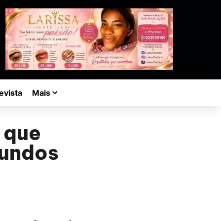
evista
Mais
a que
fundos