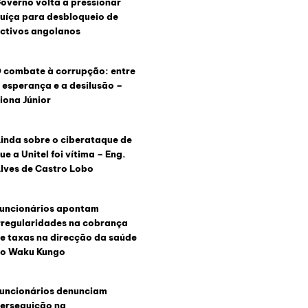
overno volta a pressionar
uíça para desbloqueio de
ctivos angolanos
 combate à corrupção: entre
 esperança e a desilusão –
iona Júnior
inda sobre o ciberataque de
ue a Unitel foi vítima – Eng.
lves de Castro Lobo
uncionários apontam
rregularidades na cobrança
e taxas na direcção da saúde
o Waku Kungo
uncionários denunciam
erseguição na