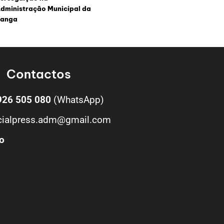
dministração Municipal da
anga
Contactos
926 505 080
(WhatsApp)
cialpress.adm@gmail.com
o