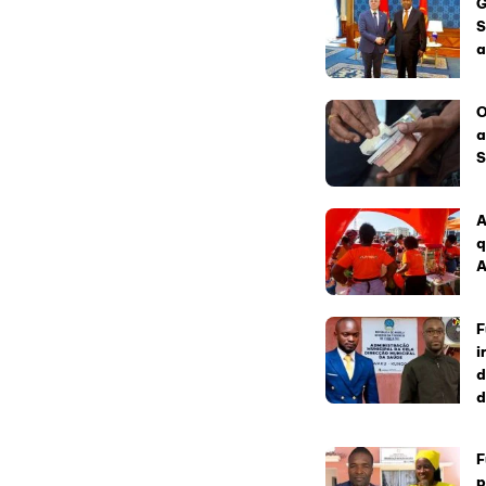
G
S
a
O
a
S
A
q
A
F
i
d
d
F
p